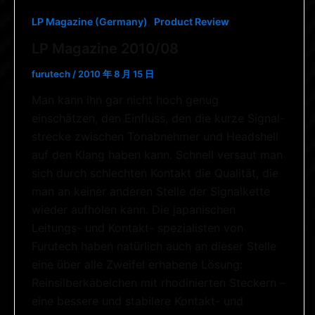
,
LP Magazine (Germany)
Product Review
LP Magazine 2010/08
furutech
/
2010 年 8 月 15 日
Man kann ihn gar nicht hoch genug
einschätzen, den Einfluss, den die kurze Signal-
strecke zwischen Tonabnehmer und Headshell
auf den Klang haben kann. Schnell versaut man
sich durch schlechten Kontakt die Qualität, die
man an keiner anderen Stelle der Signalkette
wieder aufholen kann. Die japanischen
Leitungs- und Kontakt- spezialisten von
Furutech haben natürlich auch an dieser Stelle
eine über alle Zweifel erhabene Lösung:
Reinsilberkäbelchen mit rhodinierten Steckern –
eine bessere und stabilere Kontakt- und