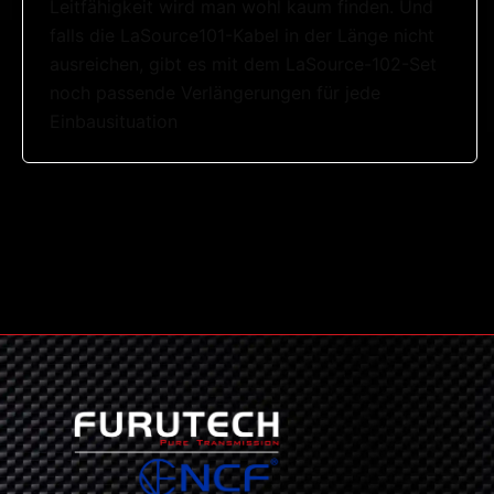
Leitfähigkeit wird man wohl kaum finden. Und
falls die LaSource101-Kabel in der Länge nicht
ausreichen, gibt es mit dem LaSource-102-Set
noch passende Verlängerungen für jede
Einbausituation