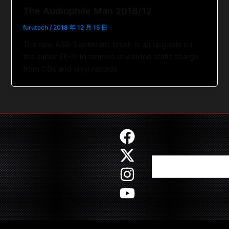
The Audiophile Man 2018/12
furutech
/
2018 年 12 月 15 日
The new ASB-1 antistatic brush is an upgrade on
the earlier SK-III to remove unwanted static charge
from CDs and vinyl records
F
X
I
Y
a
-
n
o
Search
c
t
s
u
e
w
t
t
b
i
a
u
o
t
g
b
o
t
r
e